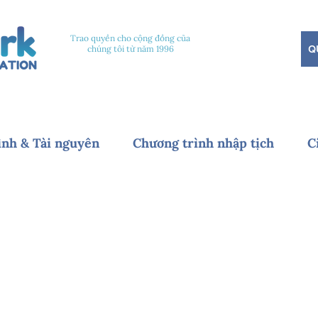
Trao quyền cho cộng đồng của
Q
chúng tôi từ năm 1996
ình & Tài nguyên
Chương trình nhập tịch
C
úng tôi là ai, cách chúng tôi lấy và sử dụng thông tin cá nh
uyền truy cập vào thông tin cá nhân của bạn và quyền của bạ
 cá nhân của bạn. Chúng tôi sẽ luôn giữ thông tin cá nhân c
ông tin cá nhân của bạn. Chính sách Bảo mật này giải thích 
ôi sử dụng thông tin cá nhân của bạn cho các mục đích hợp
h hợp pháp của tổ chức chúng tôi trong việc sử dụng thông 