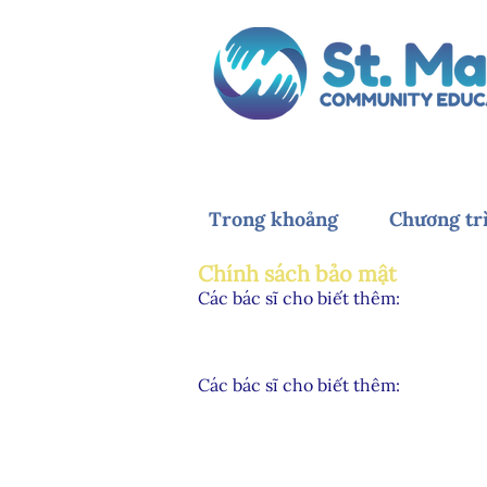
Trong khoảng
Chương tr
Chính sách bảo mật
Các bác sĩ cho biết thêm:
Chính sách Bảo mật này giải thích ch
phép làm như vậy theo luật, ai có q
thận.
Các bác sĩ cho biết thêm:
Chúng tôi cam kết bảo mật thông tin
vệ dữ liệu hiện hành khi sử dụng th
Bạn có quyền phản đối việc chúng t
biết thêm thông tin về các mục đíc