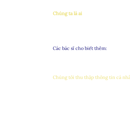
bạn và cách bạn có thể thực hiện c
bạn bên dưới.
Chúng ta là ai
Chúng tôi là St Mark Community Educ
của Massachusetts và Hoa Kỳ. Địa ch
Chương trình Giáo dục Cộng đồng 
25 Beach St
Dorchester, MA 02122
Các bác sĩ cho biết thêm:
Trong Chính sách Bảo mật này, Chươ
“của chúng tôi”. Chúng tôi là "ngườ
quan đến bất kỳ SMCEP nào, bạn có 
này.
Chúng tôi thu thập thông tin cá nhâ
Thông tin cá nhân là bất kỳ thông ti
về việc bạn sử dụng dịch vụ của chú
Chúng tôi thu thập thông tin từ bạn
trong các cuộc khảo sát của chúng 
Khi đăng ký thông tin chi tiết của
biểu mẫu, chúng tôi có thể thu thập
Tên của bạn: Điều này cho phép chún
thể cần gửi cụ thể cho bạn.
Số điện thoại của bạn: Số điện thoại 