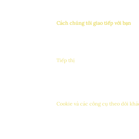
gửi email định kỳ
Chúng tôi chỉ sử dụng thông tin cá
lý để sử dụng thông tin cá nhân của
Cách chúng tôi giao tiếp với bạn
Chúng tôi sẽ liên hệ với bạn để thô
phí hoặc số tiền còn nợ, thăm dò ý 
ty của chúng tôi, hoặc nếu cần thiế
hành và bất kỳ thỏa thuận nào mà ch
thoại, tin nhắn văn bản và thư bưu đ
Tiếp thị
SMCEP muốn gửi cho bạn thông tin v
Nếu bạn đã đồng ý nhận tiếp thị, b
Bạn có quyền bất cứ lúc nào để ngă
khác của SMCEP.
Nếu bạn không còn muốn được liên hệ
thị hoặc liên hệ với
privacy@stmarks
Cookie và các công cụ theo dõi khá
SMCEP sử dụng Wix để lưu trữ tran
Để cung cấp trải nghiệm tuyệt vời 
Để xác định các thành viên đã đăn
Để theo dõi và phân tích hiệu suất,
Để đảm bảo nền tảng Wix được bảo m