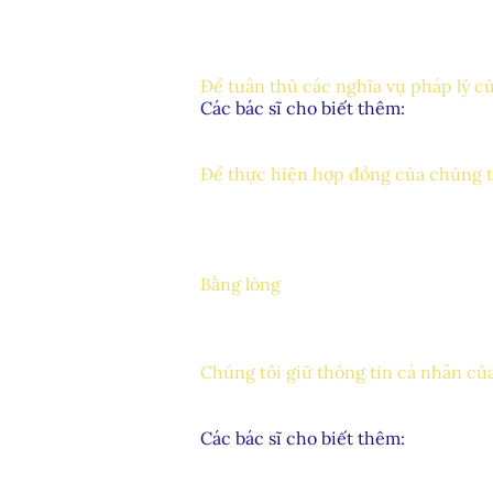
Bạn có quyền phản đối quyết định m
Trong trường hợp chúng tôi cho rằn
chúng tôi sẽ không sử dụng thông t
Để tuân thủ các nghĩa vụ pháp lý c
Các bác sĩ cho biết thêm:
Nếu được yêu cầu, và nếu có nghĩa 
cơ quan thực thi pháp luật, cơ quan
Để thực hiện hợp đồng của chúng t
Ngoài những thông tin được lưu ý ở
lý của mình, chúng tôi sử dụng thô
hợp đồng với bạn để cung cấp dịch 
cung cấp các dịch vụ của chúng tôi
Bằng lòng
Trước tiên, chúng tôi nhận được sự
Thu thập và sử dụng thông tin của 
các sản phẩm mới, địa điểm mới và
Chúng tôi giữ thông tin cá nhân của
Chúng tôi lưu giữ thông tin cá nhâ
chính sách lưu giữ dữ liệu của chúng
Các bác sĩ cho biết thêm:
Tóm lại, chúng tôi giữ:
Thông tin về đặt phòng của bạn tro