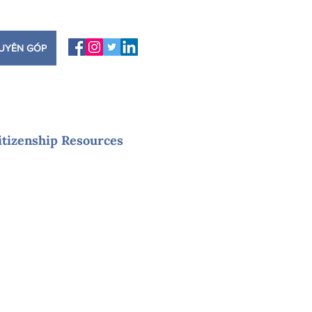
UYÊN GÓP
itizenship Resources
ân về bạn, tại sao chúng tôi được
n là gì. Hãy xem xét nó một cách cẩn
ủa bạn an toàn và tuân thủ luật bảo
cách chúng tôi sẽ thực hiện điều đó.
 pháp của tổ chức chúng tôi. Để
tin cá nhân của bạn, các quyền của