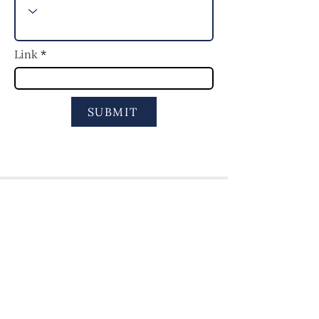
Link
SUBMIT
Chương trình Giáo dục Cộng đồng St.
Mark