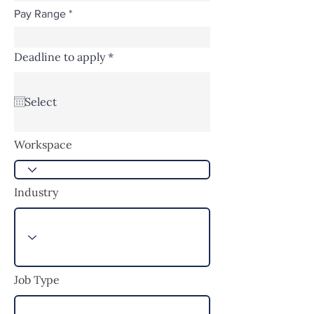
Pay Range
r
Deadline to apply
*
e
q
u
i
r
e
d
Workspace
Industry
Job Type