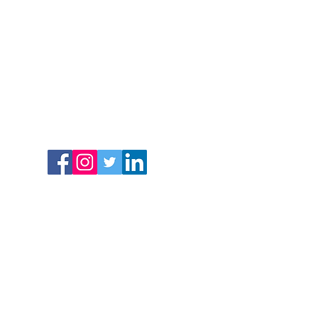
Chương trình Giáo dục Cộng đồng St.
Mark
25 đường Beach
Dorchester, MA 02122
617-288-8515
Tài nguyên COVID 19
Chính sách hoàn lại tiền
y